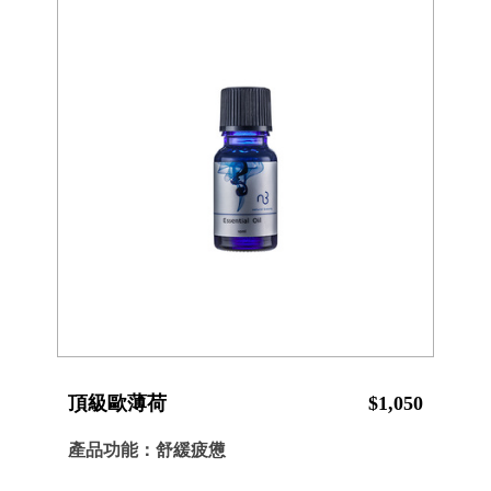
頂級歐薄荷
$1,050
產品功能：舒緩疲憊