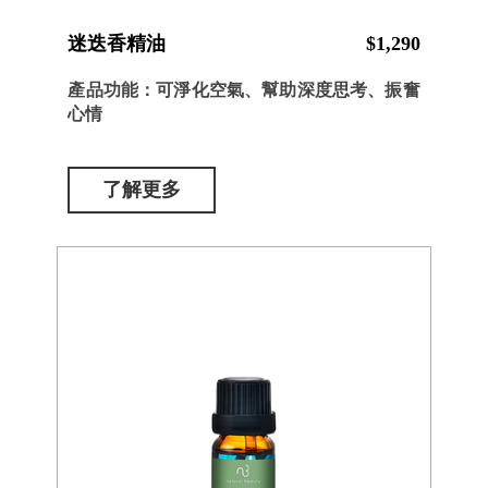
迷迭香精油
$1,290
產品功能：可淨化空氣、幫助深度思考、振奮
心情
了解更多