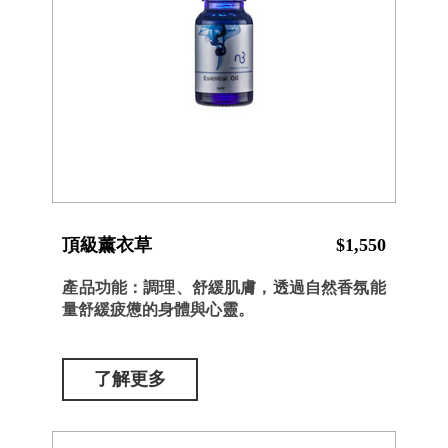
頂級薰衣草
$1,550
產品功能：調理、舒緩肌膚，透過自然香氛能
量舒緩疲憊的身體與心靈。
了解更多