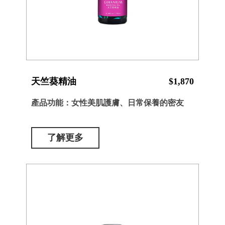
天竺葵精油
$1,870
產品功能：女性美肌護膚、日常保養的密友
了解更多