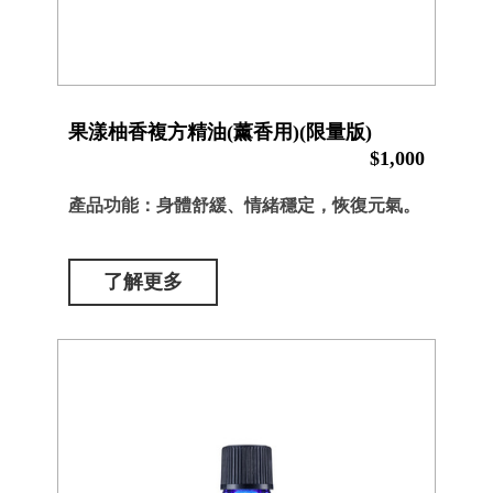
果漾柚香複方精油(薰香用)(限量版)
$1,000
產品功能：身體舒緩、情緒穩定，恢復元氣。
了解更多