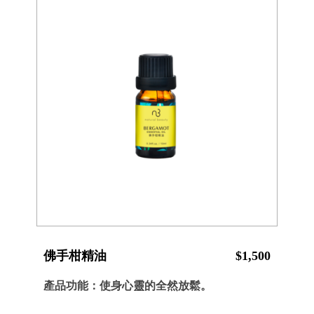
佛手柑精油
$1,500
產品功能：使身心靈的全然放鬆。