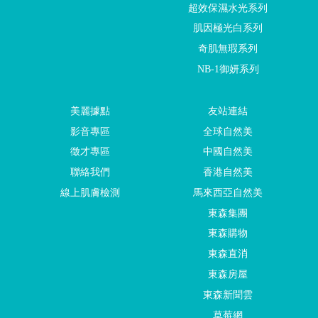
超效保濕水光系列
肌因極光白系列
奇肌無瑕系列
NB-1御妍系列
美麗據點
友站連結
影音專區
全球自然美
徵才專區
中國自然美
聯絡我們
香港自然美
線上肌膚檢測
馬來西亞自然美
東森集團
東森購物
東森直消
東森房屋
東森新聞雲
草莓網