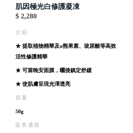
肌因極光白修護凝凍
$ 2,280
介紹
★ 提取植物精華及α熊果素、玻尿酸等高效
活性修護精華
★ 可當晚安面膜，曬後鎮定舒緩
★ 使肌膚呈現光澤透亮
容量
50g
販售通路