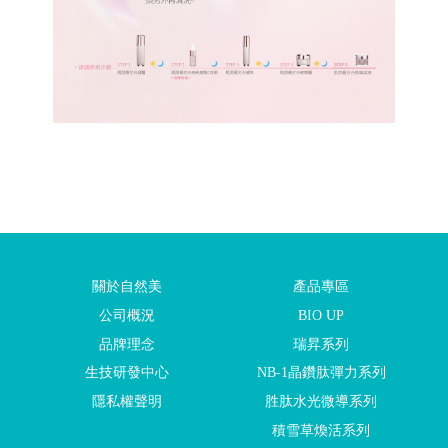
關於自然美
產品專區
公司概況
BIO UP
品牌理念
瑞昇系列
生技研發中心
NB-1晶鑽肽彈力系列
隱私權聲明
胜肽水光微導系列
積雪草煥活系列