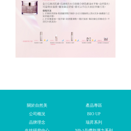
關於自然美
產品專區
公司概況
BIO UP
品牌理念
瑞昇系列
生技研發中心
NB-1晶鑽肽彈力系列