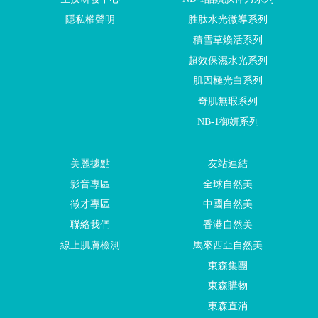
隱私權聲明
胜肽水光微導系列
積雪草煥活系列
超效保濕水光系列
肌因極光白系列
奇肌無瑕系列
NB-1御妍系列
美麗據點
友站連結
影音專區
全球自然美
徵才專區
中國自然美
聯絡我們
香港自然美
線上肌膚檢測
馬來西亞自然美
東森集團
東森購物
東森直消