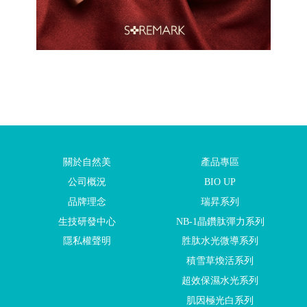
關於自然美
產品專區
公司概況
BIO UP
品牌理念
瑞昇系列
生技研發中心
NB-1晶鑽肽彈力系列
隱私權聲明
胜肽水光微導系列
積雪草煥活系列
超效保濕水光系列
肌因極光白系列