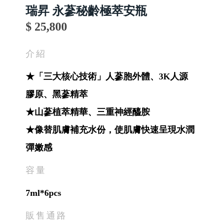
瑞昇 永蔘秘齡極萃安瓶
$ 25,800
介紹
★「三大核心技術」人蔘胞外體、3K人源
膠原、黑蔘精萃
★山蔘植萃精華、三重神經醯胺
★像替肌膚補充水份，使肌膚快速呈現水潤
彈嫩感
容量
7ml*6pcs
販售通路